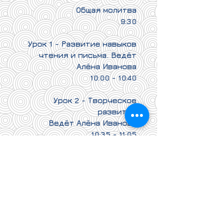
Общая молитва
9:30
Урок 1 - Развитие навыков
чтения и письма. Ведёт
Алёна И
ванова
10:00 - 10:40
Урок 2 - Творческое
развитие
Ведёт Алёна И
ванова
10:35 - 11:05
Урок 3 - Развитие
мышления. Основы
математики. Ведёт Елена
Истомина
11:10 - 11:40
ОБЕД